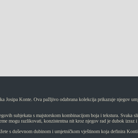
a Josipa Konte. Ova pažljivo odabrana kolekcija prikazuje njegov umjet
njegovih subjekata s majstorskom kombinacijom boja i tekstura. Svaka sl
eme mogu razlikovati, konzistentna nit kroz njegov rad je dubok izraz i 
žete s duševnom dubinom i umjetničkom vještinom koja definira Kontine