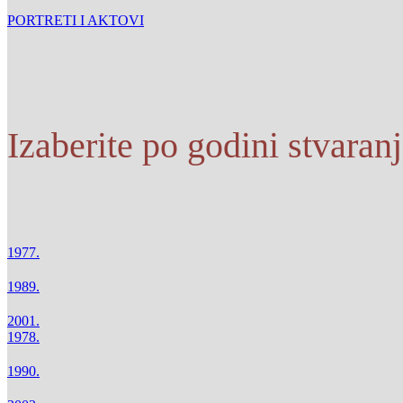
PORTRETI I AKTOVI
Izaberite po godini stvaran
1977.
1989.
2001.
1978.
1990.