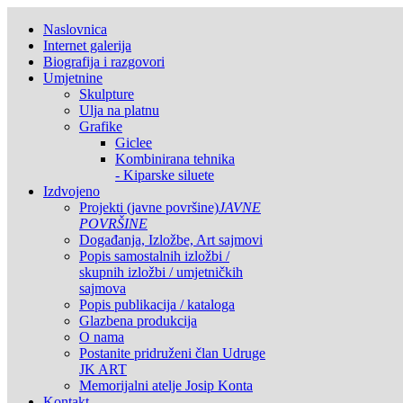
Naslovnica
Internet galerija
Biografija i razgovori
Umjetnine
Skulpture
Ulja na platnu
Grafike
Giclee
Kombinirana tehnika
- Kiparske siluete
Izdvojeno
Projekti (javne površine)
JAVNE
POVRŠINE
Događanja, Izložbe, Art sajmovi
Popis samostalnih izložbi /
skupnih izložbi / umjetničkih
sajmova
Popis publikacija / kataloga
Glazbena produkcija
O nama
Postanite pridruženi član Udruge
JK ART
Memorijalni atelje Josip Konta
Kontakt