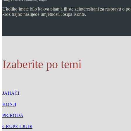
Ukoliko imate bilo kakva pitanja ili ste zainteresirani za raspravu o
kroz trajno naslijeđe umjetnosti Josipa Konte.
Izaberite po temi
JAHAČI
KONJI
PRIRODA
GRUPE LJUDI