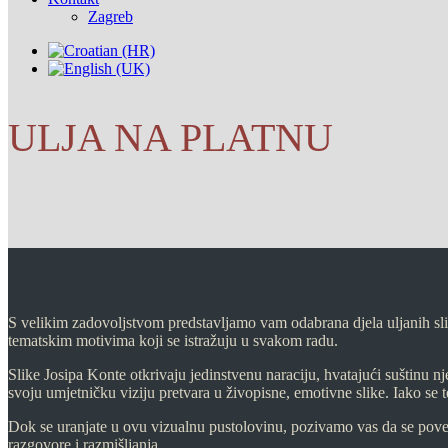
Zagreb
ULJA NA PLATNU
S velikim zadovoljstvom predstavljamo vam odabrana djela uljanih slik
tematskim motivima koji se istražuju u svakom radu.
Slike Josipa Konte otkrivaju jedinstvenu naraciju, hvatajući suštinu 
svoju umjetničku viziju pretvara u živopisne, emotivne slike. Iako se t
Dok se uranjate u ovu vizualnu pustolovinu, pozivamo vas da se pove
razgovore i razmišljanja.