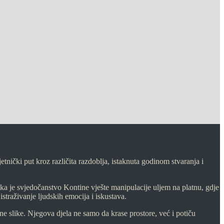
nički put kroz različita razdoblja, istaknuta godinom stvaranja i
ika je svjedočanstvo Kontine vješte manipulacije uljem na platnu, gdje
istraživanje ljudskih emocija i iskustava.
 slike. Njegova djela ne samo da krase prostore, već i potiču