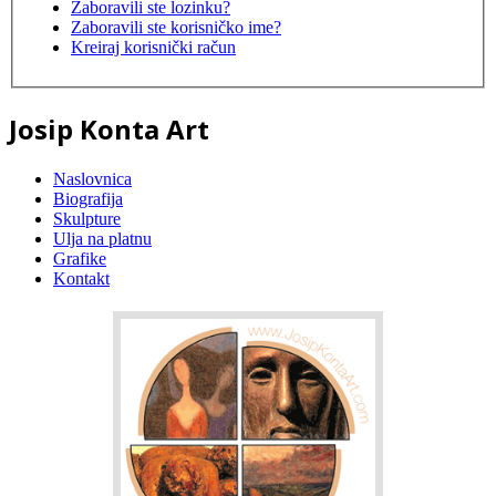
Zaboravili ste lozinku?
Zaboravili ste korisničko ime?
Kreiraj korisnički račun
Josip Konta Art
Naslovnica
Biografija
Skulpture
Ulja na platnu
Grafike
Kontakt