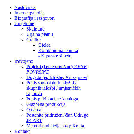
Naslovnica
Internet galerija
Biografija i razgovori
Umjetnine
Skulpture
Ulja na platnu
Grafike
Giclee
Kombinirana tehnika
- Kiparske siluete
Izdvojeno
Projekti (javne površine)
JAVNE
POVRŠINE
Događanja, Izložbe, Art sajmovi
Popis samostalnih izložbi /
skupnih izložbi / umjetničkih
sajmova
Popis publikacija / kataloga
Glazbena produkcija
O nama
Postanite pridruženi član Udruge
JK ART
Memorijalni atelje Josip Konta
Kontakt