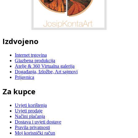
Izdvojeno
Internet trgovina
Glazbena produkcija
Atelje & 360 Virtualna galerija
Događanja, Izložbe, Art sajmovi
Prijavnica
Za kupce
Uvjeti korištenja
Uvjeti prodaje
Načini plaćanja
Dostava i uvjeti dostave
Pravila privatnosti
Moj korisnički račun