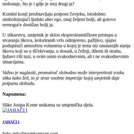
nedostaje, što je i gdje je moj drugi ja?
Kontini konji predstavljaju potporu čovjeku, istodobno
simbolizirajući ljudski alter ego, onaj željeni bolji, ali gotovo
nemoguće dostižan bolji ja.
U slikarstvu, umjetnik je sklon ekspresionističkom pristupu u
stvaranju likova, koloriranih vrlo odmjereno, pažljivo, sjajno
podupirući atmosferu volumena u kojoj je tema niz unutarnjih stanja
likova koji su u iščekivanju, u dosadi, u čežnji, dilemi ili strahu,
ljubavi i/ili tuzi, u svim onim svakodnevnim, ali i ne svakodnevnim
situacijama.
Važno je naglasiti, promatrač slobodno može interpretirati svaku
sliku kako želi, to je stvar osobne impresije kojoj umjetnik daje
potpunu slobodu.
Napomena:
Slike Josipa Konte unikatna su umjetnička djela.
JAHAČI I
Info:
info@josipkontaart.com