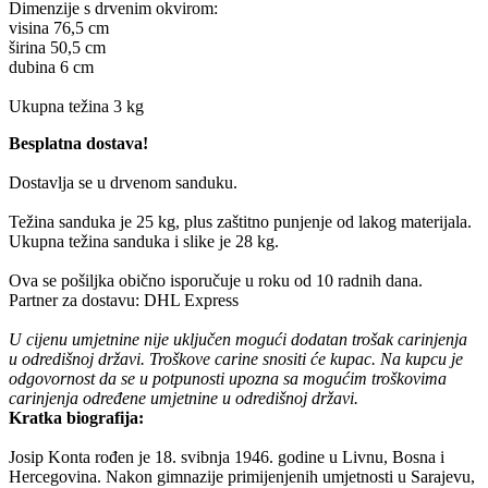
Dimenzije s drvenim okvirom:
visina 76,5 cm
širina 50,5 cm
dubina 6 cm
Ukupna težina 3 kg
Besplatna dostava!
Dostavlja se u drvenom sanduku.
Težina sanduka je 25 kg, plus zaštitno punjenje od lakog materijala.
Ukupna težina sanduka i slike je 28 kg.
Ova se pošiljka obično isporučuje u roku od 10 radnih dana.
Partner za dostavu: DHL Express
U cijenu umjetnine nije uključen mogući dodatan trošak carinjenja
u
odredišnoj državi. Troškove carine snositi će kupac. Na kupcu je
odgovornost
da se u potpunosti upozna sa mogućim troškovima
carinjenja određene umjetnine
u odredišnoj državi.
Kratka biografija:
Josip Konta rođen je 18. svibnja 1946. godine u Livnu, Bosna i
Hercegovina. Nakon gimnazije primijenjenih umjetnosti u Sarajevu,