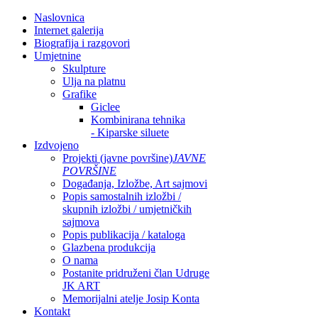
Naslovnica
Internet galerija
Biografija i razgovori
Umjetnine
Skulpture
Ulja na platnu
Grafike
Giclee
Kombinirana tehnika
- Kiparske siluete
Izdvojeno
Projekti (javne površine)
JAVNE
POVRŠINE
Događanja, Izložbe, Art sajmovi
Popis samostalnih izložbi /
skupnih izložbi / umjetničkih
sajmova
Popis publikacija / kataloga
Glazbena produkcija
O nama
Postanite pridruženi član Udruge
JK ART
Memorijalni atelje Josip Konta
Kontakt