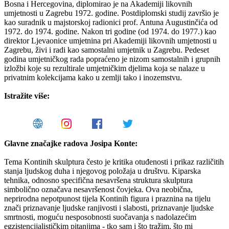
Bosna i Hercegovina, diplomirao je na Akademiji likovnih
umjetnosti u Zagrebu 1972. godine. Postdiplomski studij završio je
kao suradnik u majstorskoj radionici prof. Antuna Augustinčića od
1972. do 1974. godine. Nakon tri godine (od 1974. do 1977.) kao
direktor Ljevaonice umjetnina pri Akademiji likovnih umjetnosti u
Zagrebu, živi i radi kao samostalni umjetnik u Zagrebu. Pedeset
godina umjetničkog rada popraćeno je nizom samostalnih i grupnih
izložbi koje su rezultirale umjetničkim djelima koja se nalaze u
privatnim kolekcijama kako u zemlji tako i inozemstvu.
Istražite više:
Glavne značajke radova Josipa Konte:
Tema Kontinih skulptura često je kritika otuđenosti i prikaz različitih
stanja ljudskog duha i njegovog položaja u društvu. Kiparska
tehnika, odnosno specifična nesavršena struktura skulptura
simbolično označava nesavršenost čovjeka. Ova neobična,
neprirodna nepotpunost tijela Kontinih figura i praznina na tijelu
znači priznavanje ljudske ranjivosti i slabosti, priznavanje ljudske
smrtnosti, moguću nesposobnosti suočavanja s nadolazećim
egzistencijalističkim pitanjima - tko sam i što tražim, što mi